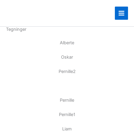
Gå
til
indholdet
Tegninger
Alberte
Oskar
Pernille2
Pernille
Pernille1
Liam