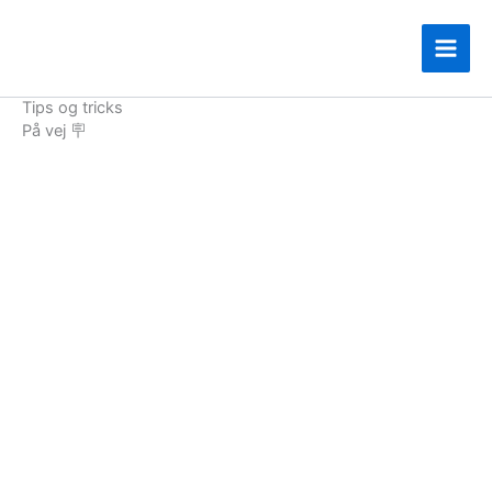
Gå
til
indholdet
Tips og tricks
På vej 🪧